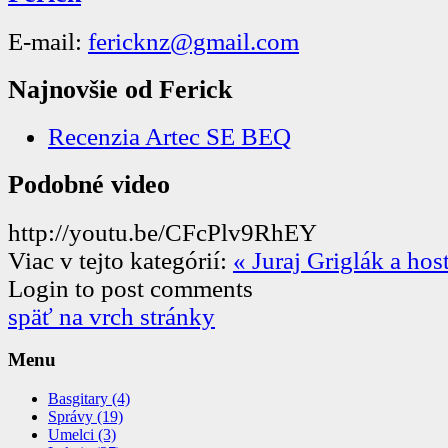
E-mail:
fericknz@gmail.com
Najnovšie od Ferick
Recenzia Artec SE BEQ
Podobné video
http://youtu.be/CFcPlv9RhEY
Viac v tejto kategórií:
« Juraj Griglák a host
Login to post comments
späť na vrch stránky
Menu
Basgitary (4)
Správy (19)
Umelci (3)