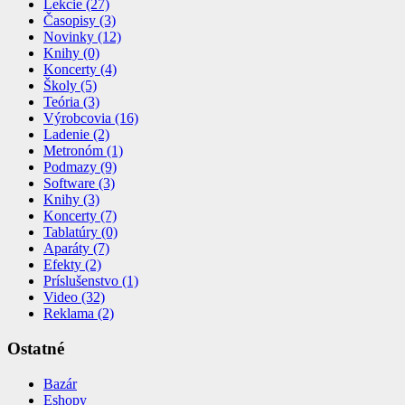
Lekcie (27)
Časopisy (3)
Novinky (12)
Knihy (0)
Koncerty (4)
Školy (5)
Teória (3)
Výrobcovia (16)
Ladenie (2)
Metronóm (1)
Podmazy (9)
Software (3)
Knihy (3)
Koncerty (7)
Tablatúry (0)
Aparáty (7)
Efekty (2)
Príslušenstvo (1)
Video (32)
Reklama (2)
Ostatné
Bazár
Eshopy