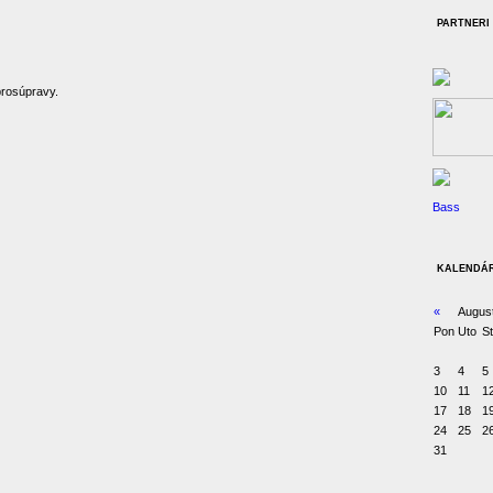
PARTNERI
rosúpravy.
Bass
KALENDÁ
«
Augus
Pon
Uto
St
3
4
5
10
11
1
17
18
1
24
25
2
31