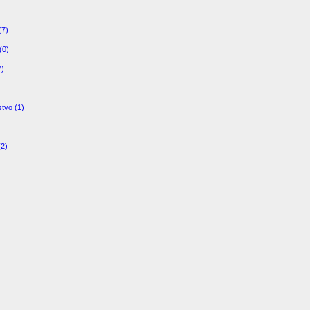
(7)
(0)
7)
stvo (1)
)
(2)