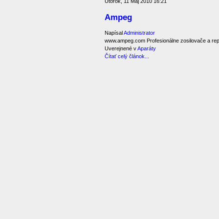
Utorok, 11 Máj 2010 16:21
Ampeg
Napísal
Administrator
www.ampeg.com Profesionálne zosilovače a rep
Uverejnené v
Aparáty
Čítať celý článok...