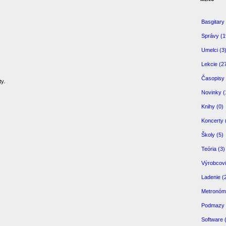
Basgitary 
Správy (1
Umelci (3
Lekcie (2
Časopisy 
y.
Novinky (
Knihy (0)
Koncerty 
Školy (5)
Teória (3)
Výrobcovi
Ladenie (
Metronóm
Podmazy 
Software 