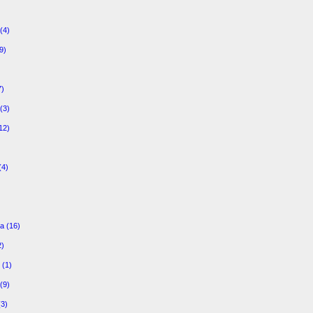
(4)
9)
)
7)
(3)
12)
(4)
a (16)
2)
 (1)
(9)
(3)